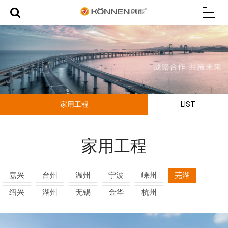
家用工程
LIST
家用工程
嘉兴
台州
温州
宁波
嵊州
芜湖
绍兴
湖州
无锡
金华
杭州