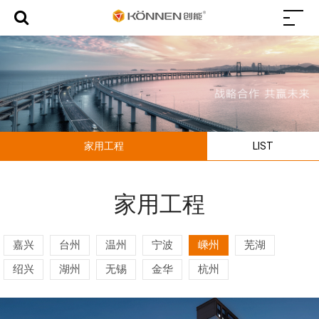
家用工程
LIST
家用工程
嘉兴
台州
温州
宁波
嵊州
芜湖
绍兴
湖州
无锡
金华
杭州