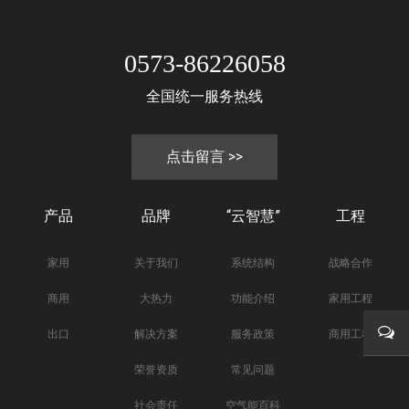
0573-86226058
全国统一服务热线
点击留言 >>
产品
品牌
“云智慧”
工程
家用
关于我们
系统结构
战略合作
商用
大热力
功能介绍
家用工程
出口
解决方案
服务政策
商用工程
荣誉资质
常见问题
在线
社会责任
空气能百科