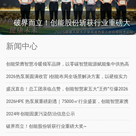
破界而立！创能股份斩获行业重磅大
新闻中心
奖~
创能荣膺智慧冷暖领军品牌，以零碳智慧能源赋能集中供热高
质量发展
2026热泵展圆满收官 |创能布局全场景解决方案，以硬核实力
对话未来
盛况直击！总工团亲临点赞，创能智慧家五大“王炸”引爆2026
热泵展
2026HPE 热泵展重磅剧透｜75000㎡行业盛宴，创能智慧家携
三大升级开辟新方向
2024年创能固废污染防治信息公示
破界而立！创能股份斩获行业重磅大奖~