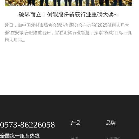
破界而立！创能股份斩获行业重磅大奖~
近日，由中国建材市场协会清洁能源分会主办的“2025健康人居大
会”在安徽·合肥隆重召开，旨在汇聚行业智慧，探索“双碳”目标下健
康人居与...
0573-86226058
产品
品牌
全国统一服务热线
家用
关于我们