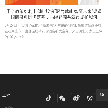
千亿政策红利丨创能股份“聚势赋能·智赢未来”渠道
招商盛典圆满落幕，与经销商共筑市场护城河
5月24日，以“聚势赋能·智赢未来”为主题的创能股份渠道招商盛典
在石家庄市平山县温塘镇花瑞酒店盛大启幕。来自河北石家庄区域
的100多个经...
工程
在线
战略合作