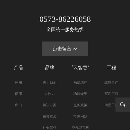
0573-86226058
全国统一服务热线
点击留言 >>
产品
品牌
“云智慧”
工程
家用
关于我们
系统结构
战略合作
商用
大热力
功能介绍
家用工程
出口
解决方案
服务政策
商用工程
荣誉资质
常见问题
在线
社会责任
空气能百科