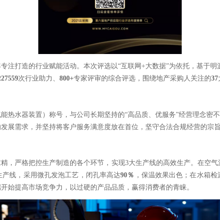
年专注打造的行业
赋能活动。
本次评选以“互联网+大数据”为依托，基于
227559
次行业助力、
800+
专家评审的综合评选，围绕地产采购人关注的
37
能热水器装置）称号，与公司长期坚持的“高品质、优服务”经营理念密
的发展需求，并坚持将客户服务满意度放在首位，坚守合法合规经营的宗
求精，严格把控生产制造的各个环节，实现3大生产线的高效生产。
在空气
生产线，采用微孔发泡工艺，闭孔率高达
90％
，保温效果出色；在水箱检
端开始提高市场竞争力，以过硬的产品品质，赢得消费者的青睐。