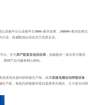
明源云采购平台云采购平台
3800+
家开发商、
290000+
家供应商沉
大行业，权威甄选出综合实力优质企业。
不可分。作为
房产配套首选供应商
，创能股份一直非常注重房
旨，围绕产品与服务精心耕耘。
源热泵热水器内胆焊接生产线，采用
直缝电脑自动焊接设备
，
漏生产线，每批内胆都要经受
21公斤
承压测试，大大提升内胆