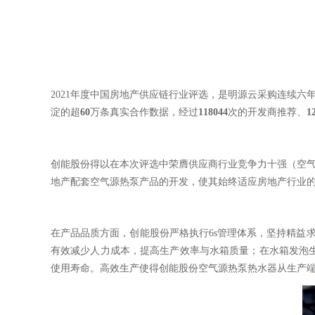
2021年度中国房地产供应链行业评选，是明源云采购连续六
淀的超
60
万条真实合作数据，经过
118044
次的开发商推荐、
1
创能股份得以在本次评选中荣膺供应商行业竞争力十强（空气
地产配套空气源热泵产品的开发，使其始终适应房地产行业
在产品品质方面，创能股份严格执行6s管理体系，坚持精益
有效减少人力成本，提高生产效率与水箱质量；在水箱发泡
使用寿命。高效生产使得创能股份空气源热泵热水器从生产