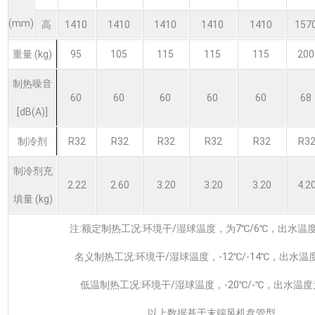
(mm)
高
1410
1410
1410
1410
1410
157
重量 (kg)
95
105
115
115
115
20
制热噪音
60
60
60
60
60
68
[dB(A)]
制冷剂
R32
R32
R32
R32
R32
R3
制冷剂充
2.22
2.60
3.20
3.20
3.20
4.2
填量 (kg)
注:额定制热工况:环境干/湿球温度，为7℃/6℃，出水温度
名义制热工况:环境干/湿球温度，-12℃/-14℃，出水温
低温制热工况:环境干/湿球温度，-20℃/-℃，出水温度
以上数据基于末端风机盘管型